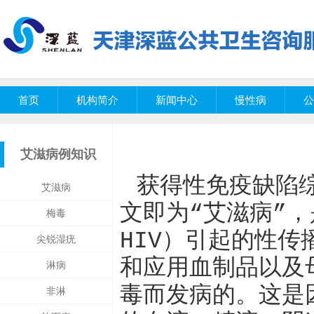
首页
机构简介
新闻中心
慢性病
公
艾滋病例知识
获得性免疫缺陷综
艾滋病
文即为“艾滋病”
梅毒
HIV）引起的性
尖锐湿疣
和应用血制品以及
淋病
毒而发病的。这是
非淋