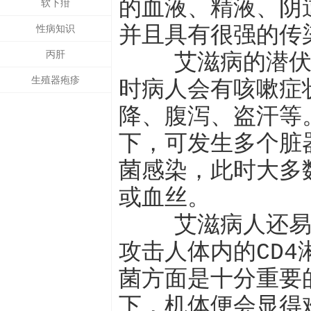
的血液、精液、阴
软下疳
性病知识
并且具有很强的传
丙肝
艾滋病的潜伏期
生殖器疱疹
时病人会有咳嗽症
降、腹泻、盗汗等
下，可发生多个脏
菌感染，此时大多
或血丝。
艾滋病人还易并
攻击人体内的CD
菌方面是十分重要
下，机体便会显得