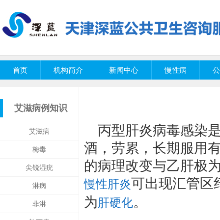
首页
机构简介
新闻中心
慢性病
公
艾滋病例知识
丙型肝炎病毒感染
艾滋病
酒，劳累，长期服用
梅毒
的病理改变与乙肝极
尖锐湿疣
可出现汇管区
慢性肝炎
淋病
为
。
肝硬化
非淋