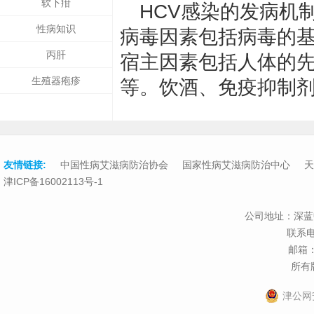
软下疳
HCV感染的发病机
性病知识
病毒因素包括病毒的
丙肝
宿主因素包括人体的
生殖器疱疹
等。饮酒、免疫抑制剂
友情链接:
中国性病艾滋病防治协会
国家性病艾滋病防治中心
天
津ICP备16002113号-1
公司地址：深蓝
联系电话
邮箱：t
所有版
津公网安