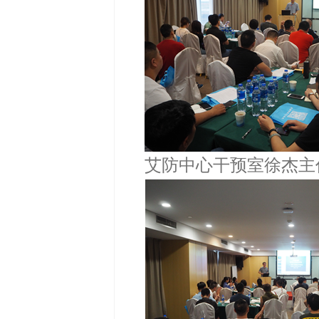
艾防中心干预室徐杰主任