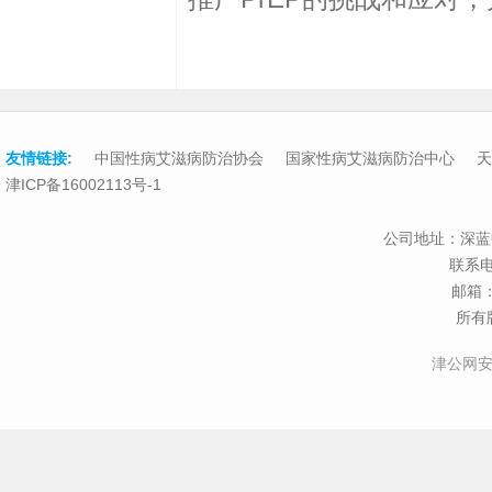
社区风采-石家庄暖男
社区风采-遵义小刚老
两位大师同台点评
活动介绍了
PrEP
的国
具，并详细介绍了
PrEP
织代表分享了参与
PrEP
的
施细则；结合国内外
PrEP
推广
PrEP
的挑战和应对，