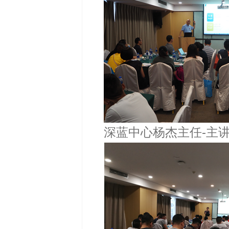
深蓝中心杨杰主任-主讲