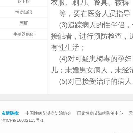
衣服、剃刀、餐具、被褥
软下疳
等，要在医务人员指导下
性病知识
丙肝
(3)追踪病人的性伴侣
生殖器疱疹
接触者，进行预防检查，
有性生活；
(4)对可疑患梅毒的孕
儿；未婚男女病人，未经
(5)对已接受治疗的病
友情链接:
中国性病艾滋病防治协会
国家性病艾滋病防治中心
天
津ICP备16002113号-1