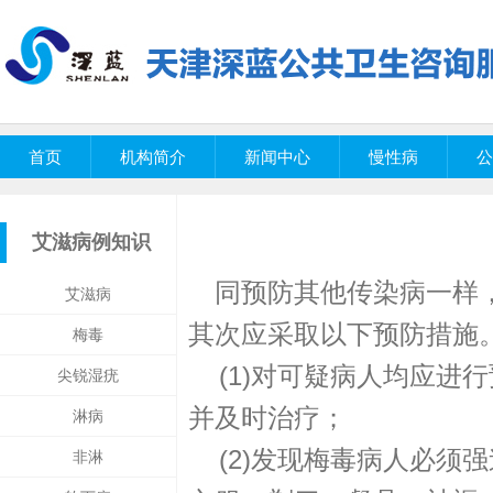
首页
机构简介
新闻中心
慢性病
公
艾滋病例知识
同预防其他传染病一样
艾滋病
其次应采取以下预防措施
梅毒
(1)对可疑病人均应进
尖锐湿疣
并及时治疗；
淋病
(2)发现梅毒病人必须
非淋